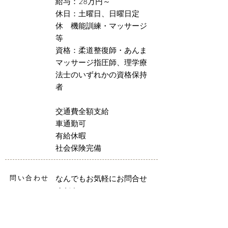
給与：28万円～
休日：土曜日、日曜日定
休 機能訓練・マッサージ
等
資格：柔道整復師・あんま
マッサージ指圧師、
理学療
法士のいずれかの資格保持
者
交通費全額支給
車通勤可
有給休暇
社会保険完備
問い合わせ
なんでもお気軽にお問合せ
ください。
電話：045-507-9764
メール：
ohta@laby.jp